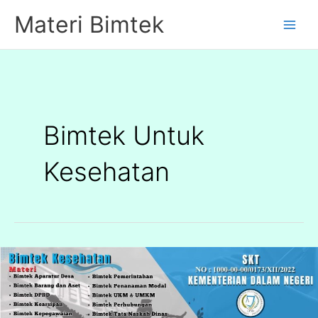
Lewati
Materi Bimtek
ke
konten
Bimtek Untuk
Kesehatan
Bimtek
Untuk
Kesehatan
Terbaru