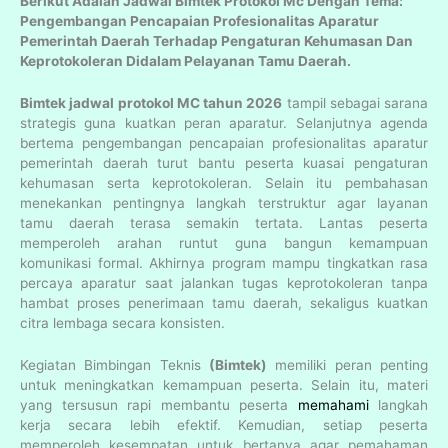
Berikut Adalah Jadwal Bimtek Protokol Mc Dengan Tema:
Pengembangan Pencapaian Profesionalitas Aparatur
Pemerintah Daerah Terhadap Pengaturan Kehumasan Dan
Keprotokoleran Didalam Pelayanan Tamu Daerah.
Bimtek jadwal protokol MC tahun 2026
tampil sebagai sarana
strategis guna kuatkan peran aparatur. Selanjutnya agenda
bertema pengembangan pencapaian profesionalitas aparatur
pemerintah daerah turut bantu peserta kuasai pengaturan
kehumasan serta keprotokoleran. Selain itu pembahasan
menekankan pentingnya langkah terstruktur agar layanan
tamu daerah terasa semakin tertata. Lantas peserta
memperoleh arahan runtut guna bangun kemampuan
komunikasi formal. Akhirnya program mampu tingkatkan rasa
percaya aparatur saat jalankan tugas keprotokoleran tanpa
hambat proses penerimaan tamu daerah, sekaligus kuatkan
citra lembaga secara konsisten.
Kegiatan Bimbingan Teknis
(Bimtek)
memiliki peran penting
untuk meningkatkan kemampuan peserta. Selain itu, materi
yang tersusun rapi membantu peserta
memahami
langkah
kerja secara lebih efektif. Kemudian, setiap peserta
memperoleh kesempatan untuk bertanya agar pemahaman