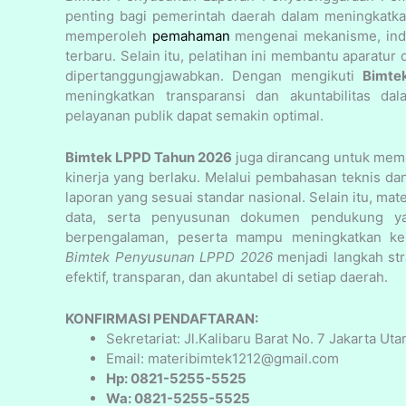
penting bagi pemerintah daerah dalam meningkatkan 
memperoleh
pemahaman
mengenai mekanisme, indik
terbaru. Selain itu, pelatihan ini membantu aparatur
dipertanggungjawabkan. Dengan mengikuti
Bimte
meningkatkan transparansi dan akuntabilitas da
pelayanan publik dapat semakin optimal.
Bimtek LPPD Tahun 2026
juga dirancang untuk mem
kinerja yang berlaku. Melalui pembahasan teknis da
laporan yang sesuai standar nasional. Selain itu, ma
data, serta penyusunan dokumen pendukung ya
berpengalaman, peserta mampu meningkatkan kem
Bimtek Penyusunan LPPD 2026
menjadi langkah str
efektif, transparan, dan akuntabel di setiap daerah.
KONFIRMASI PENDAFTARAN:
Sekretariat: Jl.Kalibaru Barat No. 7 Jakarta Uta
Email: materibimtek1212@gmail.com
Hp: 0821-5255-5525
Wa: 0821-5255-5525