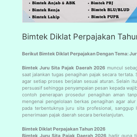
Bimtek Diklat Perpajakan Tah
Berikut Bimtek Diklat Perpajakan Dengan Tema: Ju
Bimtek Juru Sita Pajak Daerah 2026
muncul sebaga
saat jalankan tugas penagihan pajak secara tertata.
agar setiap proses berjalan sesuai aturan. Selain it
persuasif sehingga penyampaian pesan kepada wajib p
contoh penerapan prosedur penagihan aman tanpa
mengenai pengelolaan berkas penagihan agar alur k
pada terbentuknya juru sita profesional, sanggup
penerimaan pajak daerah secara berkelanjutan.
Bimtek Diklat Perpajakan Tahun 2026
Bimtek Juru Sita Pajak Daerah 2026
hadir guna t