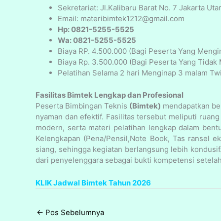
Sekretariat: Jl.Kalibaru Barat No. 7 Jakarta Uta
Email: materibimtek1212@gmail.com
Hp: 0821-5255-5525
Wa: 0821-5255-5525
Biaya RP. 4.500.000 (Bagi Peserta Yang Mengi
Biaya Rp. 3.500.000 (Bagi Peserta Yang Tidak
Pelatihan Selama 2 hari Menginap 3 malam Twi
Fasilitas Bimtek Lengkap dan Profesional
Peserta Bimbingan Teknis
(Bimtek)
mendapatkan berb
nyaman dan efektif. Fasilitas tersebut meliputi rua
modern, serta materi pelatihan lengkap dalam bentu
Kelengkapan (Pena/Pensil,Note Book, Tas ransel e
siang, sehingga kegiatan berlangsung lebih kondusif
dari penyelenggara sebagai bukti kompetensi setelah 
KLIK Jadwal Bimtek Tahun 2026
←
Pos Sebelumnya